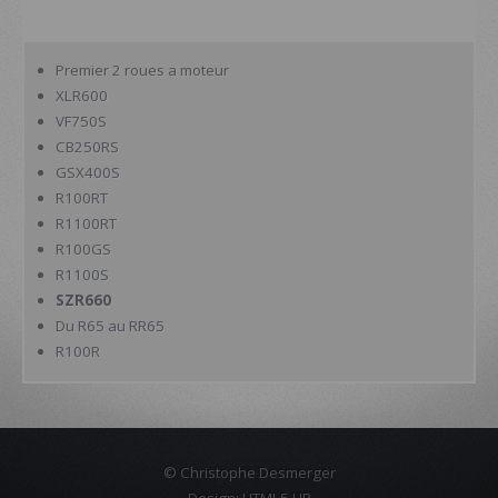
Premier 2 roues a moteur
XLR600
VF750S
CB250RS
GSX400S
R100RT
R1100RT
R100GS
R1100S
SZR660
Du R65 au RR65
R100R
© Christophe Desmerger
Design:
HTML5 UP