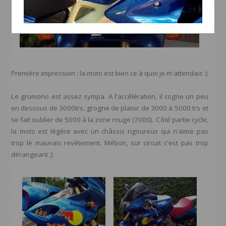
Première impression : la moto est bien ce à quoi je m'attendais :)
Le gromono est assez sympa. A l'accélération, il cogne un peu
en dessous de 3000trs, grogne de plaisir de 3000 à 5000 trs et
se fait oublier de 5000 à la zone rouge (7000). Côté partie cycle,
la moto est légère avec un châssis rigoureux qui n'aime pas
trop le mauvais revêtement. Mébon, sur circuit c'est pas trop
dérangeant ;)