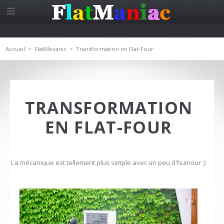
Accueil
>
FlatMecanic
>
Transformation en Flat-Four
TRANSFORMATION
EN FLAT-FOUR
La mécanique est tellement plus simple avec un peu d'humour ;)