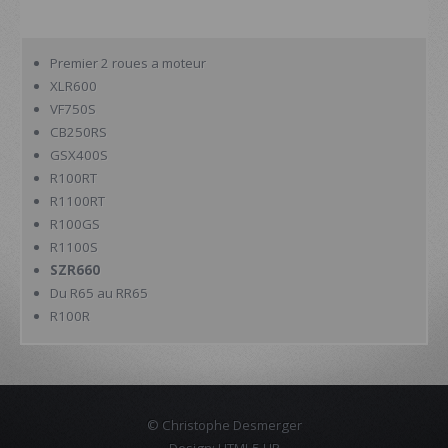
Premier 2 roues a moteur
XLR600
VF750S
CB250RS
GSX400S
R100RT
R1100RT
R100GS
R1100S
SZR660
Du R65 au RR65
R100R
© Christophe Desmerger
Design:
HTML5 UP